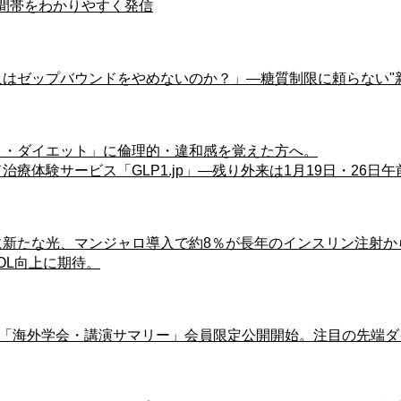
間帯をわかりやすく発信
ぜ日本人はゼップバウンドをやめないのか？」―糖質制限に頼らな
マンジャロ・ダイエット」に倫理的・違和感を覚えた方へ。
ンド治療体験サービス「GLP1.jp」―残り外来は1月19日・26日
糖尿病治療に新たな光、マンジャロ導入で約8％が長年のインスリン注射
OL向上に期待。
LP1.comが「海外学会・講演サマリー」会員限定公開開始。注目の先