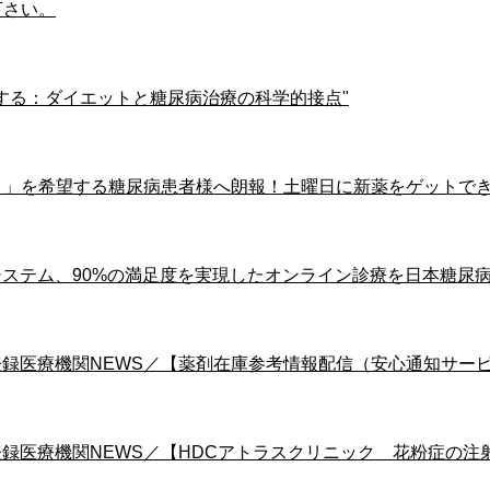
下さい。
解を解消する：ダイエットと糖尿病治療の科学的接点"
マンジャロ」を希望する糖尿病患者様へ朗報！土曜日に新薬をゲットで
Mediproシステム、90%の満足度を実現したオンライン診療を日本糖尿
Medipro登録医療機関NEWS／【薬剤在庫参考情報配信（安心通知サー
yMedipro登録医療機関NEWS／【HDCアトラスクリニック 花粉症