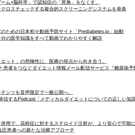
発】「ゲーム×脳科学」で認知症の「死角」をなくす。
クロスチェックする複合的スクリーニングシステムを発表​
予備軍のための日本初※動画予防サイト「Prediabetes.jp」始動
冊分の医学知識をすべて動画でわかりやすく解説
自己流ダイエット」の危険性に、医療の視点から向き合う。
と患者をつなぐダイエット情報メール配信サービス『糖尿病予防
員限定コンテンツを音声限定で一般公開へ。
発信するPodcast「メディカルダイエットについての正しい知
ゼパチド併用で、花粉症に対するステロイド注射が、より安心で可
血圧患者への新たな治療アプローチ