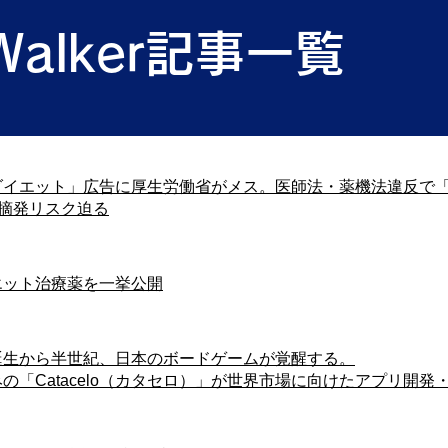
sWalker記事一覧
マンジャロダイエット」広告に厚生労働省がメス。医師法・薬機法違反
発リスク迫る
のダイエット治療薬を一挙公開
セロ」の誕生から半世紀、日本のボードゲームが覚醒する。
の「Catacelo（カタセロ）」が世界市場に向けたアプリ開