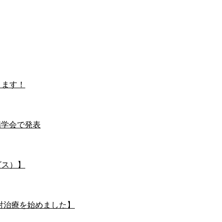
きます！
病学会で発表
ビス）】
の注射治療を始めました】