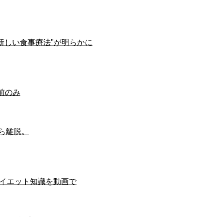
い"新しい食事療法"が明らかに
午前のみ
から離脱。
端ダイエット知識を動画で