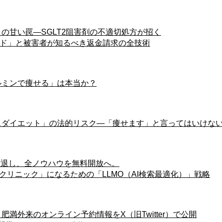
せる薬」の甘い罠―SGLT2阻害剤の不適切処方が招く
ド」と被害者が知るべき返金請求の全技術
トフォルミンで痩せる」は本当か？
リベルサスダイエット」の法的リスク―「痩せます」と言ってはいけな
dleから撤退し、全ノウハウを無料開放へ。
れるクリニック」になるための「LLMO（AI検索最適化）」戦略
エット・肥満外来のオンライン予約情報をX（旧Twitter）で公開