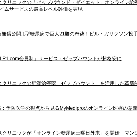
Cアトラスクリニックの「ゼップバウンド・ダイエット」オンライン診
プライムサービスの最高レベル評価を実現
5年ぶり完全無償公開.1型糖尿病で巨人21勝の奇跡！ビル・ガリクソン
「GLP1.com会員制」サービス：ゼップバウンドが超格安に
HDCアトラスクリニックの肥満治療薬「ゼップバウンド」を活用した革
と糖尿病：予防医学の視点から見るMyMediproのオンライン医療の意
DCアトラスクリニックが「オンライン糖尿病土曜日外来」を開始：マン