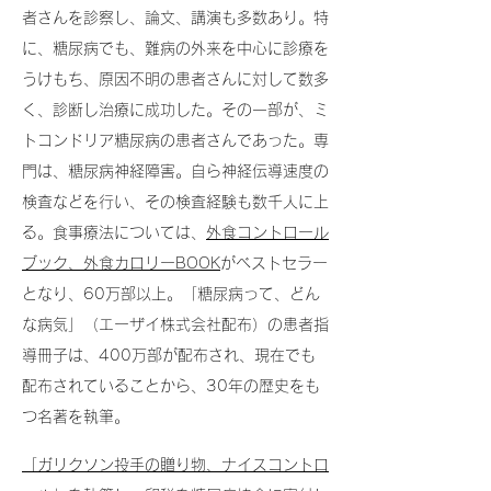
者さんを診察し、論文、講演も多数あり。特
に、糖尿病でも、難病の外来を中心に診療を
うけもち、原因不明の患者さんに対して数多
く、診断し治療に成功した。その一部が、ミ
トコンドリア糖尿病の患者さんであった。専
門は、糖尿病神経障害。自ら神経伝導速度の
検査などを行い、その検査経験も数千人に上
る。食事療法については、
外食コントロール
ブック、外食カロリーBOOK
がベストセラー
となり、60万部以上。「糖尿病って、どん
な病気」（エーザイ株式会社配布）の患者指
導冊子は、400万部が配布され、現在でも
配布されていることから、30年の歴史をも
つ名著を執筆。
「ガリクソン投手の贈り物、ナイスコントロ