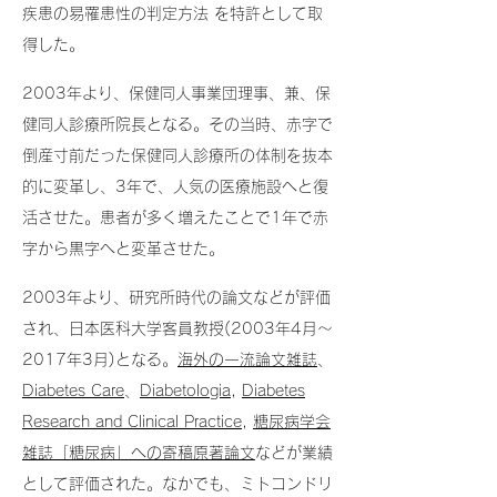
疾患の易罹患性の判定方法 を特許として取
得した。
2003年より、保健同人事業団理事、兼、保
健同人診療所院長となる。その当時、赤字で
倒産寸前だった保健同人診療所の体制を抜本
的に変革し、3年で、人気の医療施設へと復
活させた。患者が多く増えたことで1年で赤
字から黒字へと変革させた。
2003年より、研究所時代の論文などが評価
され、日本医科大学客員教授(2003年4月～
2017年3月)となる。
海外の一流論文雑誌
、
Diabetes Care
、
Diabetologia
,
Diabetes
Research and Clinical Practice
,
糖尿病学会
雑誌「糖尿病」への寄稿原著論文
などが業績
として評価された。なかでも、ミトコンドリ