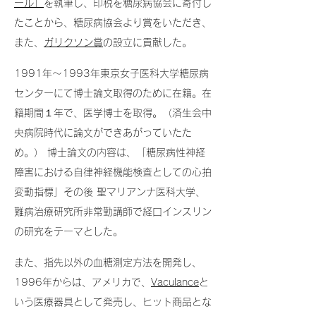
ール」
を執筆し、印税を糖尿病協会に寄付し
たことから、糖尿病協会より賞をいただき、
また、
ガリクソン賞
の設立に貢献した。
1991年～1993年東京女子医科大学糖尿病
センターにて博士論文取得のために在籍。在
籍期間１年で、医学博士を取得。（済生会中
央病院時代に論文ができあがっていたた
め。） 博士論文の内容は、「糖尿病性神経
障害における自律神経機能検査としての心拍
変動指標」その後 聖マリアンナ医科大学、
難病治療研究所非常勤講師で経口インスリン
の研究をテーマとした。
また、指先以外の血糖測定方法を開発し、
1996年からは、アメリカで、
Vaculance
と
いう医療器具として発売し、ヒット商品とな