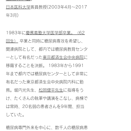
日本医科大学
客員教授(2003年4月～2017
年3月)
1983年に
慶應義塾大学医学部卒業。（62
回生）
卒業と同時に糖尿病専攻を希望し、
関連病院として、都内では糖尿病教育センタ
ーとして有名だった
東京都済生会中央病院
に
移籍することを決断。 1983年から1991
年まで都内では糖尿病センターとして非常に
有名だった東京都済生会中央病院内科に勤
務。堀内光先生、
松岡健平先生
に指導をう
け、たくさんの執筆や講演をこなし、病棟で
は常時、20名弱の患者さんを9年間、担当
していた。
糖尿病専門外来を中心に、数千人の糖尿病患