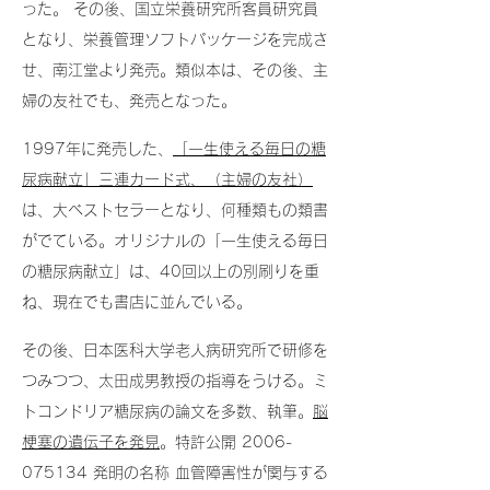
った。 その後、国立栄養研究所客員研究員
となり、栄養管理ソフトパッケージを完成さ
せ、南江堂より発売。類似本は、その後、主
婦の友社でも、発売となった。
1997年に発売した、
「一生使える毎日の糖
尿病献立」三連カード式、（主婦の友社）
は、大ベストセラーとなり、何種類もの類書
がでている。オリジナルの「一生使える毎日
の糖尿病献立」は、40回以上の別刷りを重
ね、現在でも書店に並んでいる。
その後、日本医科大学老人病研究所で研修を
つみつつ、太田成男教授の指導をうける。ミ
トコンドリア糖尿病の論文を多数、執筆。
脳
梗塞の遺伝子を発見
。特許公開
2006-
075134
発明の名称 血管障害性が関与する