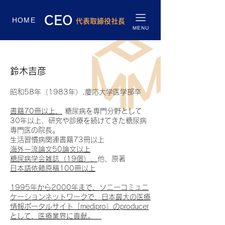
CEO
HOME
代表取締役社長
MENU
鈴木吉彦
昭和58年（1983年）,慶応大学医学部卒
書籍70冊以上、
糖尿病を専門分野として
30年以上、研究や診療を続けてきた糖尿病
専門医の院長。
生活習慣病関連書籍73冊以上
海外一流論文50論文以上
糖尿病学会雑誌（19個）、
他、原著
日本語依頼原稿100冊以上
1995年から2000年まで、ソニーコミュニ
ケーションネットワークで、日本最大の医療
情報ポータルサイト「medipro」のproducer
として、医療業界に貢献。