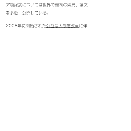
ア糖尿病については世界で最初の発見、論文
を多数、公開している。
2008年に開始された
公益法人制度改革
に伴
い、財団法人としての組織の転換を迫られ、
財団法人付属診療所の形態は、終了とした。
その後、HDCアトラスクリニックとして名
称を変更し、別医療施設として開業し、その
頃から知名度があがり、全国から患者さんが
集まるようになった。
HOMEへ戻る
会社案内へ戻る