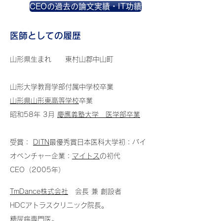
CEOの過去の論文実績・IT功績
医師としての履歴
山形県生まれ 東村山郡中山町
山形大学教育学部付属中学校卒業
山形県山形東高等学校
卒業
昭和58
年 3月
慶應義塾大学 医学部卒業
受賞：
DITN
最優秀賞日本医科大学初：バイ
オベンチャー企業：
マイトス
の初代
CEO（2005年）
TmDance株式会社
会長 兼 創設者
HDCアトラスクリニック院長。
糖尿病専門医
。