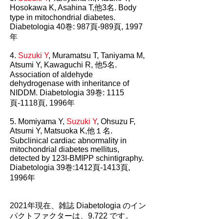
Hosokawa K, Asahina T,他3名. Body
type in mitochondrial diabetes.
Diabetologia 40巻: 987頁-989頁, 1997
年
4.
Suzuki Y
, Muramatsu T, Taniyama M,
Atsumi Y, Kawaguchi R, 他5名.
Association of aldehyde
dehydrogenase with inheritance of
NIDDM. Diabetologia 39巻: 1115
頁-1118頁, 1996年
5. Momiyama Y,
Suzuki Y
, Ohsuzu F,
Atsumi Y, Matsuoka K,他１名.
Subclinical cardiac abnormality in
mitochondrial diabetes mellitus,
detected by 123I-BMIPP schintigraphy.
Diabetologia 39巻:1412頁-1413頁,
1996年
2021年現在、雑誌 Diabetologia のイン
パクトファクターは、9.722 です。