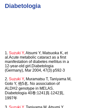
Diabetologia
1.
Suzuki Y,
Atsumi Y, Matsuoka K, et
al.Acute metabolic cataract as a first
manifestation of diabetes mellitus in a
12-year-old girl.Diabetologia
(Germany), Mar 2004, 47(3) p592-3
2.
Suzuki Y
, Muramatsu T, Taniyama M,
Goto Y, 他5名. No association of
ALDH2 genotype in MELAS.
Diabetologia 40巻:1241頁-1242頁,
1997年
3.
Suzuki Y
, Taniyama M, Atsumi Y,