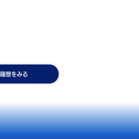
います。※動画内で紹介している薬剤
は開発段階のものであり、今後発売さ
れない可能性があります。
履歴をみる