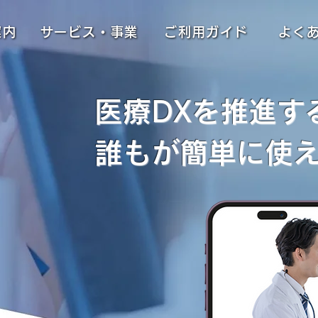
案内
サービス・事業
ご利用ガイド
よく
医療DXを推進す
誰もが簡単に使