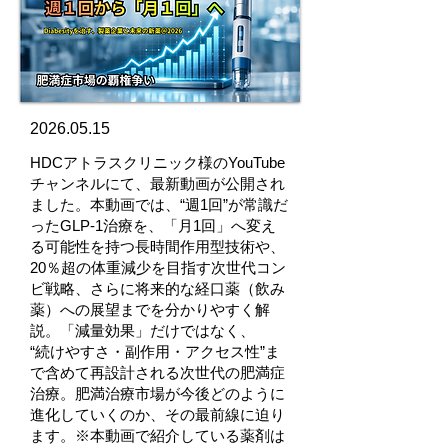
2026.05.15
HDCアトラスクリニック様のYouTube
チャンネルにて、最新動画が公開され
ました。本動画では、“週1回”が常識だ
ったGLP-1治療を、「月1回」へ変え
る可能性を持つ長時間作用型技術や、
20％超の体重減少を目指す次世代コン
ビ戦略、さらに将来的な経口薬（飲み
薬）への展望までを分かりやすく解
説。「減量効果」だけではなく、
“続けやすさ・副作用・アクセス性”ま
で含めて再設計される次世代の肥満症
治療。肥満治療市場が今後どのように
進化していくのか、その最前線に迫り
ます。※本動画で紹介している薬剤は