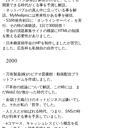
開業できる時代がくる事を予測し解説。
・ネットバブルの真ん中に立っている事を解
説。MyMediproには将来性がある事を確信。
・SSRI発売初日に「オンラインサーベイ」を実
行。その時の体験談。1日で300回答！
・学会の演題募集サイトの構築にHTMLの知識
を教える必要性がありました。
・日本糖尿病学会のHPを制作しましたが苦労し
ました。広告枠も私独自の自作でした。
2000
・万有製薬(株)のビデオ図書館：動画配信プラ
ットフォームを作成しました。
・IT革命の総論について解説。この時には、ま
だWeb2.0が無かった時代でした。
・金儲け主義だけのネットビジネスは嫌いでし
た。それが私の「哲学」でした。
・人と人とが結ばれる時代、つまり、SNSの時
代が到来する事を予見していました。
・eコマース、キャッシュレスという概念を拡