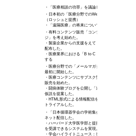
・「医療相談の功罪」を議論しました。
・日本初の「医療分野でのWebinar」を開始した。
（ロッシュと提携）
・「遠隔医療」の将来について公開議論をした。
・有料コンテンツ販売「コンテンツパッケー
ジ」を考え始めた。
・製薬企業からの支援をえて「サービスコード」を
配布した。
・医療業界における「B to C ビジネス」を解説
する
・医療分野での「メールマガジン」を日本で
最初に開始した。
・医療コンテンツにサブスク型の有料コンテンツ
販売を始めた。
・闘病体験ブログを公開し「遠隔医療」と繋げる
仮説を提案した。
・HTML形式による情報配信を日本最初に
トライアルした。
・「日本循環器学会の学術集会」を
ネット配信した。
・ハーバード大学医学部と提携。医学部の講座
を受講できるシステムを実現。
・学会ハイライトニュース：発表から48時間以内に