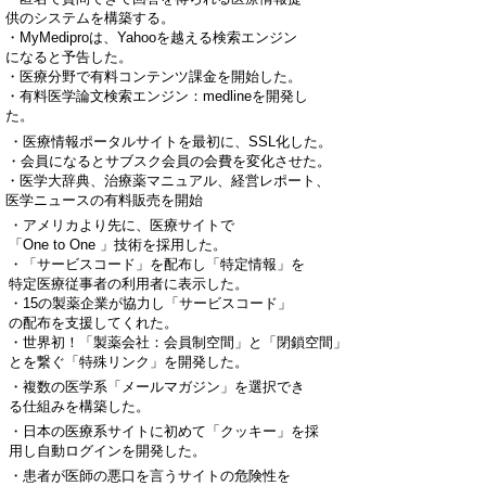
供のシステムを構築する。
・MyMediproは、Yahooを越える検索エンジン
になると予告した。
・医療分野で有料コンテンツ課金を開始した。
・有料医学論文検索エンジン：medlineを開発し
た。
・医療情報ポータルサイトを最初に、SSL化した。
・会員になるとサブスク会員の会費を変化させた。
・医学大辞典、治療薬マニュアル、経営レポート、
医学ニュースの有料販売を開始
・アメリカより先に、医療サイトで
「One to One 」技術を採用した。
・「サービスコード」を配布し「特定情報」を
特定医療従事者の利用者に表示した。
・15の製薬企業が協力し「サービスコード」
の配布を支援してくれた。
・世界初！「製薬会社：会員制空間」と「閉鎖空間」
とを繋ぐ「特殊リンク」を開発した。
・複数の医学系「メールマガジン」を選択でき
る仕組みを構築した。
・日本の医療系サイトに初めて「クッキー」を採
用し自動ログインを開発した。
・患者が医師の悪口を言うサイトの危険性を