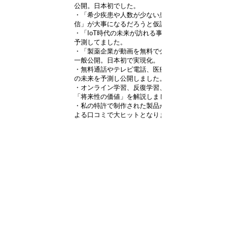
公開。日本初でした。
・「希少疾患や人数が少ない患者の情報の発
信」が大事になるだろうと仮説をたてた。
・「IoT時代の未来が訪れる事」を、2001年に
予測してました。
・「製薬企業が動画を無料で公開する技術」を
一般公開。日本初で実現化。
・無料通話やテレビ電話、医療向けのyouTube
の未来を予測し公開しました。
・オンライン学習、反復学習、反転授業の
「将来性の価値」を解説しました。
・私の特許で制作された製品が米国でネットに
よる口コミで大ヒットとなりました。
・私が執筆した内容を無断引用された例。私の
価値感に評論家は批評できませんでした。
・「グリッドコンピューティング」の未来を
公開。今は仮想通貨に活かされています。
・「ネットで料理を学習するサイト」が未来の
ポータルになる事を予測していました。
・「ICカードを診察券にし決済する未来」を解
説しました。
・「学会への論文投稿システムの開発」も検討
していました。