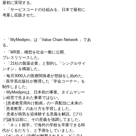
最初に実現する。
・「サービスコードの仕組みを、日本で最初に
考案し拡販させた。
・「MyMedipro」は「Value Chain Network 」であ
る。
・「MR君」構想を社会一般に公開、
プレスリリースした。
・「21社の製薬企業」と契約し「シングルサイ
ンオン」を構築した。
・毎月3000人の医療関係者が登録をし始めた。
・医学系出版社が整理した「学会コーナー」を
制作しました。
・MyMediproは、日本初の事業。タイムマシー
ン経営で生まれた事業ではない。
・[患者教育用向け動画」の一斉配信に未来の
「患者教育」のあり方を学習しました。
・患者が病気を追体験する意義を解説。[ブロ
グ]誕生以前に、その意義を強調してました。
・「ネット留学」で海外の学校を卒業できる時
代がくるだろう、と予測をしていました。
・[オンライン診療]が解禁されると、どこでも