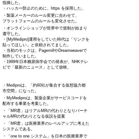
指摘した。
・ハッカー防止のために、https を採用した。
・製薬メーカーのルール変更に合わせて、
プラットフォームのルールも変化させた。
・オンラインショップが世界中で規制が始まり
遵守した。
・[MyMedipro]運用をしていた時代は「リンクを
貼ってほしい」と依頼されてました。
・当初のモックは、PagemillやDreamweaverで
制作していました。
・1999年日本糖尿病学会での発表が、NHKテレ
ビで「最新のニュース」として放映。
・Mediproは、「約60社が集合する仮想協力都
市空間」になった。
・MyMediproは、製薬企業がサービスコードを
配布する事業を考案した。
・「MR君」はリアルMRの代わりとなりバーチ
ャルMRの代わりとなる仮説を提案
・「MR君」は医療業界のレベルアップに考えた
システムである。
・「one to one システム」を日本の医療業界で