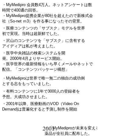
・MyMedipro 会員数4万人。ネットアンケートは数
時間で400通の回答。
・MyMedipro提携企業が80社を超えたので新株式会
社（So-net ｍ3）を作る事になったその背景。
・医療コンテンツの「サブスク」モデルを世界
初で実現。当時は超新鮮でした。
・沢山のコンテンツを「サブスク」に含有する
アイディアは私が考えました。
・医学中央雑誌の検索システムを開
発。2000年4月よりサービス開始。
・医学世界の最新情報をいち早くメールやネットで
配信。「コンテンツパッケージ構想」
・MyMediproは世界で唯一無二の独自の成功例
とする志をもっていました。
・有料コンテンツに1年で3000人の登録者を
予想。大成功させました。
・2001年以降、医療動画のVOD（Video On
Demand)は普遍化すると予測し制作を開始
2001
・「MyMediproが未来を変える。」理論を武田
薬品が全社員に配布した。