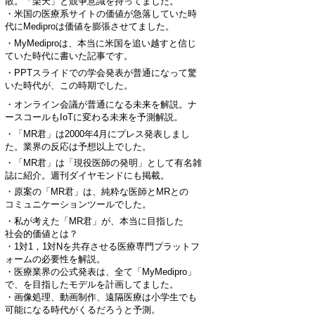
散。「楽天」と競争意識を持ってました。
・米国の医療系サイトの価値が急落していた時
代にMediproは価値を膨張させてました。
・MyMediproは、本当に米国を追い越すと信じ
ていた時代に書いた記事です。
・PPTスライドでの学会発表が普通になって驚
いた時代が、この時期でした。
・オンライン会議が普通になる未来を解説。ナ
ースコールもIoTに変わる未来を予測解説。
・「MR君」は2000年4月にプレス発表しまし
た。業界の反応は予想以上でした。
・「MR君」は「現役医師の発明」として有名雑
誌に紹介。週刊ダイヤモンドにも掲載。
・原案の「MR君」は、純粋な医師とMRとの
コミュニケーションツールでした。
・私が考えた「MR君」が、本当に目指した
社会的価値とは？
・1対1，1対Nを共存させる医療専門プラットフ
ォームの必要性を解説。
・医療業界の公式発表は、全て「MyMedipro」
で、を目指したモデルを計画してました。
・画像処理、動画制作、遠隔医療は小学生でも
可能になる時代がくるだろうと予測。