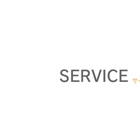
​SERVICE
サ